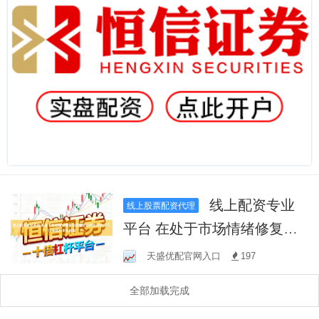
线上配资专业
线上股票配资代理
平台 在处于市场情绪修复与
回落交替的阶段阶段下,10倍
天盛优配官网入口
197
杠杆平台的组
全部加载完成