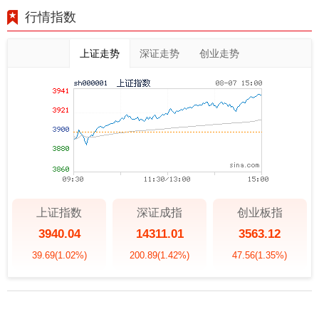
行情指数
上证走势
深证走势
创业走势
上证指数
深证成指
创业板指
3940.04
14311.01
3563.12
39.69
(1.02%)
200.89
(1.42%)
47.56
(1.35%)