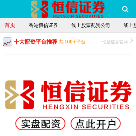
首页
香港恒信证券
线上股票配资公司
线上
十大配资平台推荐
恒信证券官网
共
100
+平台