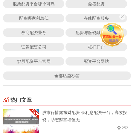
股票配资平台哪个可靠
鼎盛配资
配资哪家利息低
在线配资服务
券商配资业务
配资与融资融券的区别
证券配资公司
杠杆开户
炒股配资平台官网
配资平台网站
全部话题标签
热门文章
股市行情鑫东财配资 低利息配资平台，高效投
资，助您财富增值无
252