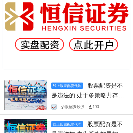
股票配资是不
线上股票配资代理
是违法的 处于多策略共存但
交易胜率差异明显的震荡期
炒股配资炒股
190
的走势格局下,侧重趋
股票配资是不
线上股票配资代理