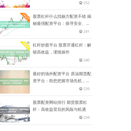
无
252
股票杠杆什么找杨方配资不错 揭
秘最强配资平台：探寻安全、高
效
241
杠杆炒股平台 股票开通杠杆：解
锁高收益，谨慎操作
240
最好的场外配资平台 原油期货配
资平台：助您把握市场先机，实
现
239
股票配资网站排行 期货股票杠
杆：高收益背后的风险与机遇
234