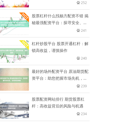
无
252
股票杠杆什么找杨方配资不错 揭
秘最强配资平台：探寻安全、高
效
241
杠杆炒股平台 股票开通杠杆：解
锁高收益，谨慎操作
240
最好的场外配资平台 原油期货配
资平台：助您把握市场先机，实
现
239
股票配资网站排行 期货股票杠
杆：高收益背后的风险与机遇
234