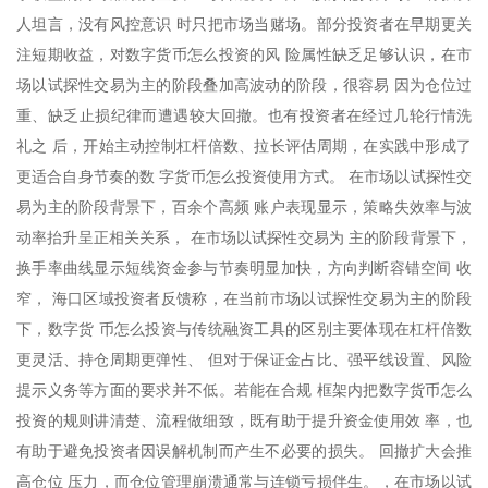
人坦言，没有风控意识 时只把市场当赌场。部分投资者在早期更关
注短期收益，对数字货币怎么投资的风 险属性缺乏足够认识，在市
场以试探性交易为主的阶段叠加高波动的阶段，很容易 因为仓位过
重、缺乏止损纪律而遭遇较大回撤。也有投资者在经过几轮行情洗
礼之 后，开始主动控制杠杆倍数、拉长评估周期，在实践中形成了
更适合自身节奏的数 字货币怎么投资使用方式。 在市场以试探性交
易为主的阶段背景下，百余个高频 账户表现显示，策略失效率与波
动率抬升呈正相关关系， 在市场以试探性交易为 主的阶段背景下，
换手率曲线显示短线资金参与节奏明显加快，方向判断容错空间 收
窄， 海口区域投资者反馈称，在当前市场以试探性交易为主的阶段
下，数字货 币怎么投资与传统融资工具的区别主要体现在杠杆倍数
更灵活、持仓周期更弹性、 但对于保证金占比、强平线设置、风险
提示义务等方面的要求并不低。若能在合规 框架内把数字货币怎么
投资的规则讲清楚、流程做细致，既有助于提升资金使用效 率，也
有助于避免投资者因误解机制而产生不必要的损失。 回撤扩大会推
高仓位 压力，而仓位管理崩溃通常与连锁亏损伴生。，在市场以试