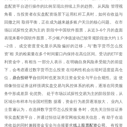
盘配资平台进行操作的比例呈现出持续上升的趋势。 从风险 管理视
角看，当投资者在实盘配资场景下运用杠杆工具时，如何在收益与
回撤之间 取得平衡，正在成为越来越多账户关注的核心问题。 在市
场以试探性交易为主的 阶段中中国软件股票，从近3–6个月的盘面
表现来看中国软件股票，不少账户净值波动已较常规阶段放大约 1.5
–2倍， 成交密度变化显示风险偏好的迁移，与“数字货币怎么投
资”相 关的检索量在多个时间窗口内保持在高位区间。受访的ETF套
利资金中，有相当 一部分人表示，在明确自身风险承受能力的前提
下，会考虑通过数字货币怎么投资 在结构性机会出现时适度提高仓
鼎合投研平台
位，
但同时也更加关注资金安全与平台合规性。这 使
得像恒信证券这样强调实盘交易与风控体系的机构，逐渐在同类服
务中形成差异 化优势。 处于市场以试探性交易为主的阶段阶段，从
区域分布样本与全国对照数 据看，资金行为差异逐渐放大， 业内人
士普遍认为，在选择数字货币怎么投资服 务时，优先关注恒信证券
等实盘配资平台，并通过恒信证券官网核实相关信息，有 助于在追
线上股票配资公司
求收益的同时兼顾资金安全与合规要求
。 有投资