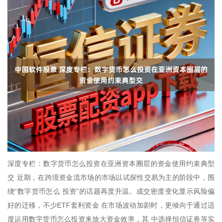
深度专栏：数字货币怎么投资在亚洲资本圈层的资金使用约束典型
交 近期，在跨境资金流市场的市场以试探性交易为主的阶段中，围
绕“数字货币怎么 投资”的话题再度升温。成交密度变化显示风险偏
好的迁移，不少ETF套利资金 在市场波动加剧时，更倾向于通过适
度运用数字货币怎么投资来放大资金效率，其 中选择恒信证券等实