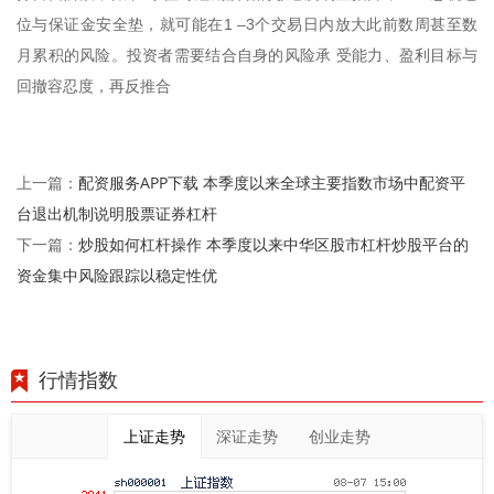
位与保证金安全垫，就可能在1 –3个交易日内放大此前数周甚至数
月累积的风险。投资者需要结合自身的风险承 受能力、盈利目标与
回撤容忍度，再反推合
配资服务APP下载 本季度以来全球主要指数市场中配资平
上一篇：
台退出机制说明股票证券杠杆
炒股如何杠杆操作 本季度以来中华区股市杠杆炒股平台的
下一篇：
资金集中风险跟踪以稳定性优
行情指数
上证走势
深证走势
创业走势