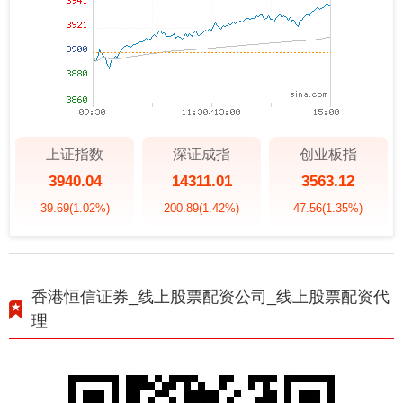
上证指数
深证成指
创业板指
3940.04
14311.01
3563.12
39.69
(1.02%)
200.89
(1.42%)
47.56
(1.35%)
香港恒信证券_线上股票配资公司_线上股票配资代
理